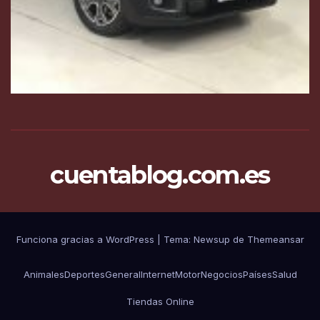
cuentablog.com.es
Funciona gracias a WordPress
|
Tema: Newsup de
Themeansar
Animales
Deportes
General
Internet
Motor
Negocios
Países
Salud
Tiendas Online