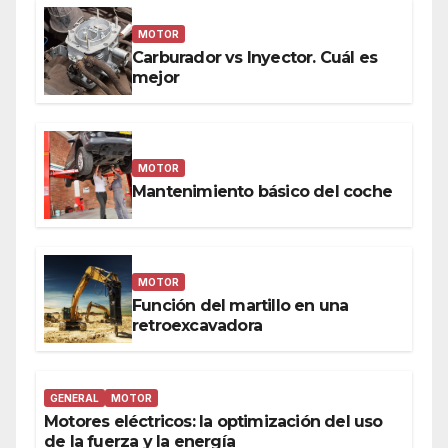
MOTOR
Carburador vs Inyector. Cuál es
mejor
MOTOR
Mantenimiento básico del coche
MOTOR
Función del martillo en una
retroexcavadora
GENERAL
MOTOR
Motores eléctricos: la optimización del uso
de la fuerza y la energía