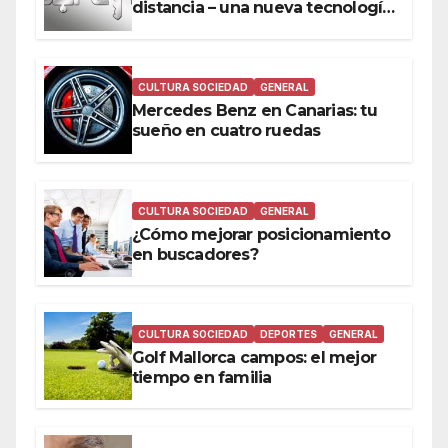
distancia – una nueva tecnología
a tu alcance
CULTURA SOCIEDAD
GENERAL
Mercedes Benz en Canarias: tu
sueño en cuatro ruedas
CULTURA SOCIEDAD
GENERAL
¿Cómo mejorar posicionamiento
en buscadores?
CULTURA SOCIEDAD
DEPORTES
GENERAL
Golf Mallorca campos: el mejor
tiempo en familia