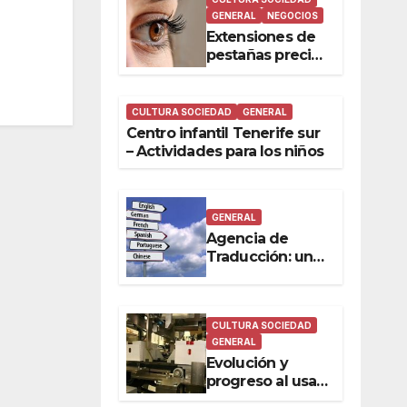
GENERAL
NEGOCIOS
Extensiones de
pestañas precio
en las ciudades
de España
CULTURA SOCIEDAD
GENERAL
Centro infantil Tenerife sur
– Actividades para los niños
GENERAL
Agencia de
Traducción: un
trabajo oficial
bien hecho
CULTURA SOCIEDAD
GENERAL
Evolución y
progreso al usar
industrial