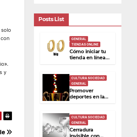
Posts List
 solo
e con
GENERAL
TIENDAS ONLINE
Cómo iniciar tu
tienda en línea
de joyería por
io».
mayor
s y
CULTURA SOCIEDAD
GENERAL
Promover
deportes en las
comunidades
de vecinos
CULTURA SOCIEDAD
GENERAL
Cerradura
lle
invisible con