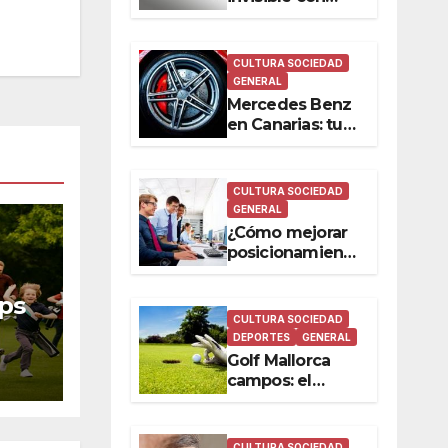
mando a
distancia – una
nueva
CULTURA SOCIEDAD
tecnología a tu
GENERAL
alcance
Mercedes Benz
en Canarias: tu
sueño en cuatro
ruedas
CULTURA SOCIEDAD
GENERAL
¿Cómo mejorar
posicionamiento
en buscadores?
ps
CULTURA SOCIEDAD
DEPORTES
GENERAL
Golf Mallorca
campos: el
mejor tiempo en
familia
CULTURA SOCIEDAD