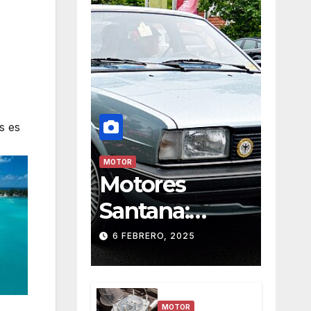
s es
MOTOR
Motores
Santana:
Historia y
6 FEBRERO, 2025
Evolución de
una Marca
MOTOR