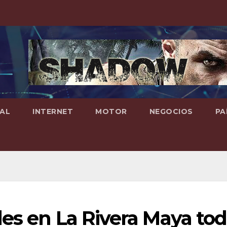
AL
INTERNET
MOTOR
NEGOCIOS
PA
es en La Rivera Maya to