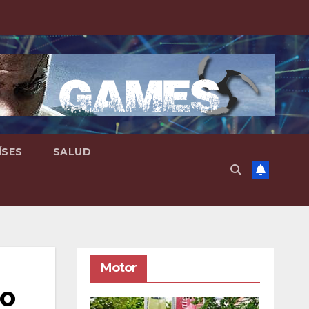
ÍSES
SALUD
Motor
do