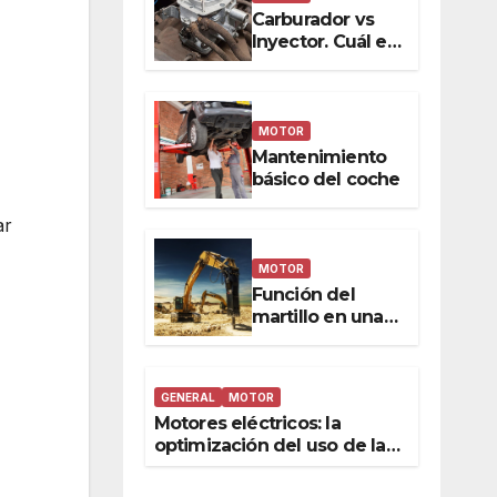
Icónica
Carburador vs
Inyector. Cuál es
mejor
MOTOR
Mantenimiento
básico del coche
ar
MOTOR
Función del
martillo en una
retroexcavadora
GENERAL
MOTOR
Motores eléctricos: la
optimización del uso de la
fuerza y la energía