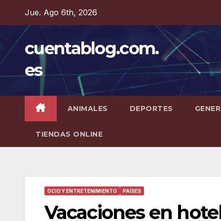
Saltar
Jue. Ago 6th, 2026
al
contenido
cuentablog.com.
es
ANIMALES
DEPORTES
GENER
TIENDAS ONLINE
OCIO Y ENTRETENIMIENTO
PAÍSES
Vacaciones en hotel