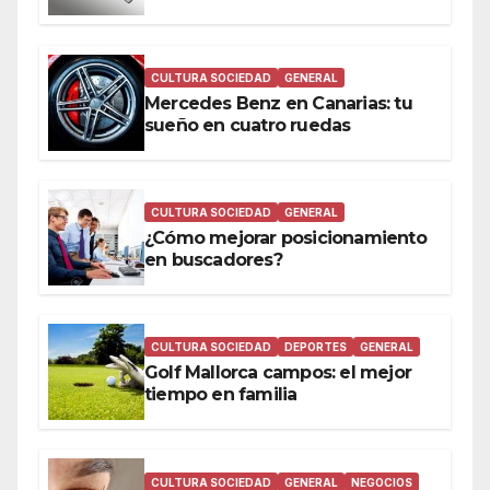
a tu alcance
CULTURA SOCIEDAD
GENERAL
Mercedes Benz en Canarias: tu
sueño en cuatro ruedas
CULTURA SOCIEDAD
GENERAL
¿Cómo mejorar posicionamiento
en buscadores?
CULTURA SOCIEDAD
DEPORTES
GENERAL
Golf Mallorca campos: el mejor
tiempo en familia
CULTURA SOCIEDAD
GENERAL
NEGOCIOS