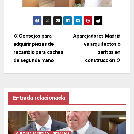
Navegación
Consejos para
Aparejadores Madrid
adquirir piezas de
vs arquitectos o
de
recambio para coches
peritos en
entradas
de segunda mano
construcción
Entrada relacionada
CULTURA SOCIEDAD
NEGOCIOS