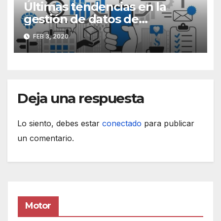
Últimas tendencias en la
gestión de datos de
información
FEB 3, 2020
Deja una respuesta
Lo siento, debes estar
conectado
para publicar
un comentario.
Motor