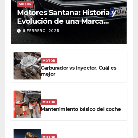
MOTOR
Motores Santana: Historia y
Evolución de una Marca
Icónica
6 FEBRERO, 2025
MOTOR
Carburador vs Inyector. Cuál es
mejor
MOTOR
Mantenimiento básico del coche
MOTOR