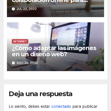
mejorar la eficiencia de tu
JUL 22, 2022
proyecto
INTERNET
¿Cómo adaptar las imágenes
en un diseño web?
AGO 20, 2020
Deja una respuesta
Lo siento, debes estar
conectado
para publicar