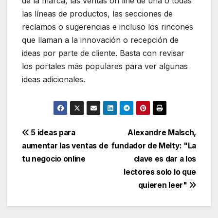
de la marca, las ventas on line de una o todas
las líneas de productos, las secciones de
reclamos o sugerencias e incluso los rincones
que llaman a la innovación o recepción de
ideas por parte de cliente. Basta con revisar
los portales más populares para ver algunas
ideas adicionales.
Navegación
5 ideas para
Alexandre Malsch,
aumentar las ventas de
fundador de Melty: "La
de
tu negocio online
clave es dar a los
entradas
lectores solo lo que
quieren leer"