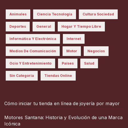
Animales
Ciencia Tecnología
Cultura Sociedad
Deportes
General
Hogar Y Tiempo Libre
Informática Y Electrónica
Internet
Medios De Comunicación
Motor
Negocios
Ocio Y Entretenimiento
Países
Salud
Sin Categoría
Tiendas Online
Cómo iniciar tu tienda en línea de joyería por mayor
Motores Santana: Historia y Evolución de una Marca
Icónica