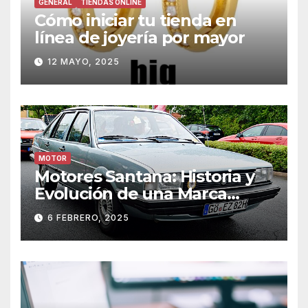
GENERAL
TIENDAS ONLINE
Cómo iniciar tu tienda en
línea de joyería por mayor
12 MAYO, 2025
MOTOR
Motores Santana: Historia y
Evolución de una Marca
Icónica
6 FEBRERO, 2025