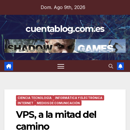
Saltar
Dom. Ago 9th, 2026
al
contenido
cuentablog.com.es
CIENCIA TECNOLOGÍA
INFORMÁTICA Y ELECTRÓNICA
INTERNET
MEDIOS DE COMUNICACIÓN
VPS, a la mitad del
camino