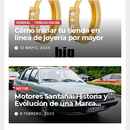
GENERAL
TIENDAS ONLINE
Cómo iniciar tu tienda en
línea de joyería por mayor
12 MAYO, 2025
MOTOR
Motores Santana: Historia y
Evolución de una Marca
Icónica
6 FEBRERO, 2025