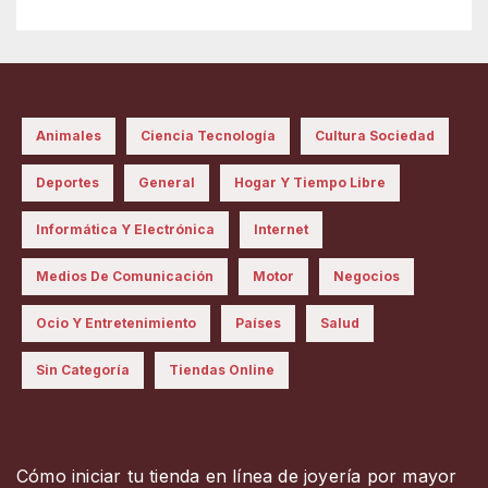
Animales
Ciencia Tecnología
Cultura Sociedad
Deportes
General
Hogar Y Tiempo Libre
Informática Y Electrónica
Internet
Medios De Comunicación
Motor
Negocios
Ocio Y Entretenimiento
Países
Salud
Sin Categoría
Tiendas Online
Cómo iniciar tu tienda en línea de joyería por mayor