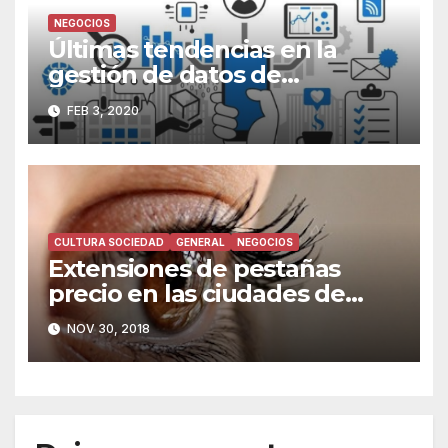
NEGOCIOS
Últimas tendencias en la
gestión de datos de
información
FEB 3, 2020
CULTURA SOCIEDAD
GENERAL
NEGOCIOS
Extensiones de pestañas
precio en las ciudades de
España
NOV 30, 2018