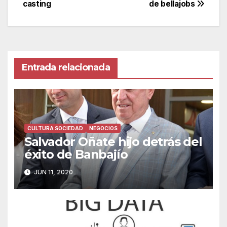
casting
de bellajobs
de
entradas
Entrada relacionada
CULTURA SOCIEDAD
NEGOCIOS
Salvador Oñate hijo detrás del
éxito de Banbajío
JUN 11, 2020